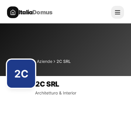
Italia
Domus
Directory
Aziende
2C SRL
Home
2C
2C SRL
Architettura & Interior