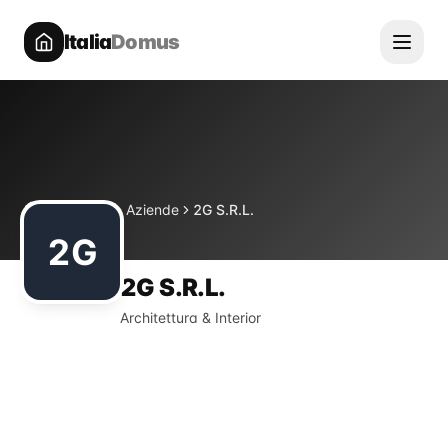
Italia
Domus
Directory
Aziende
2G S.R.L.
Home
2G
2G S.R.L.
Architettura & Interior