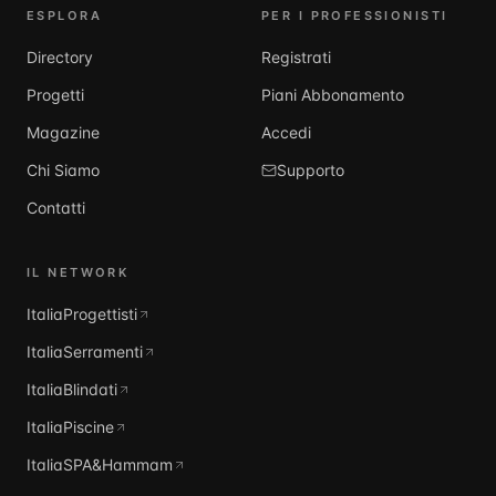
ESPLORA
PER I PROFESSIONISTI
Directory
Registrati
Progetti
Piani Abbonamento
Magazine
Accedi
Chi Siamo
Supporto
Contatti
IL NETWORK
ItaliaProgettisti
ItaliaSerramenti
ItaliaBlindati
ItaliaPiscine
ItaliaSPA&Hammam