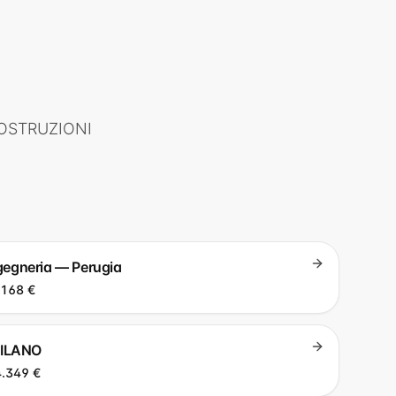
COSTRUZIONI
ingegneria — Perugia
.168 €
MILANO
.349 €