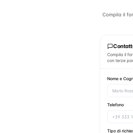
Compila il f
Contat
Compila il fo
con terze par
Nome e Cog
Telefono
Tipo di richi