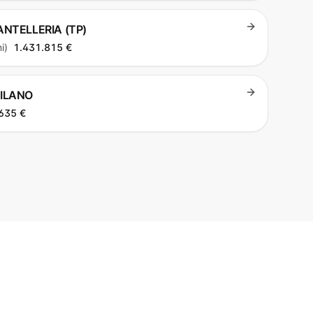
PANTELLERIA (TP)
i)
1.431.815 €
MILANO
635 €