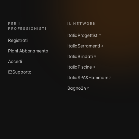
PER I
IL NETWORK
PROFESSIONISTI
ItaliaProgettisti
Registrati
ItaliaSerramenti
Piani Abbonamento
ItaliaBlindati
Accedi
ItaliaPiscine
Supporto
ItaliaSPA&Hammam
Bagno24