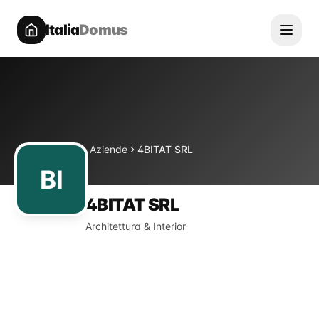
Italia
Domus
Directory
Aziende
4BITAT SRL
Home
BI
4BITAT SRL
Architettura & Interior