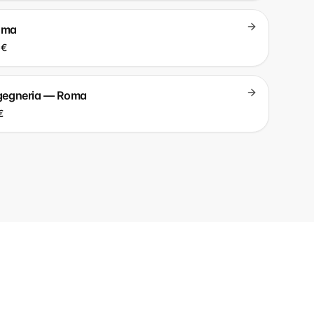
roma
 €
ingegneria — Roma
€