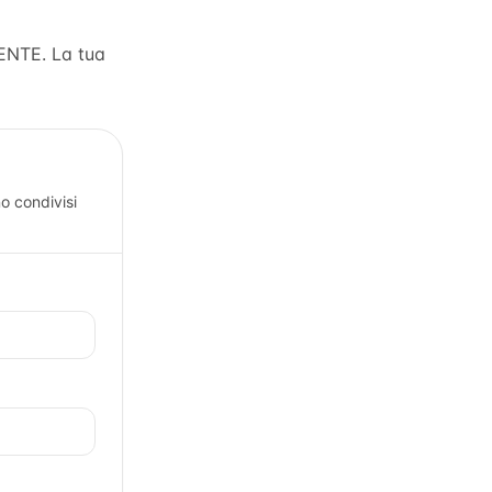
IENTE
. La tua
o condivisi