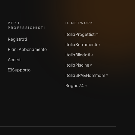
PER I
IL NETWORK
PROFESSIONISTI
ItaliaProgettisti
Registrati
ItaliaSerramenti
Piani Abbonamento
ItaliaBlindati
Accedi
ItaliaPiscine
Supporto
ItaliaSPA&Hammam
Bagno24