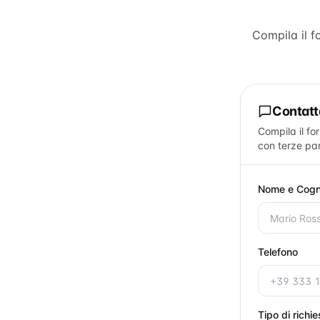
Compila il 
Contat
Compila il fo
con terze par
Nome e Cog
Telefono
Tipo di richi