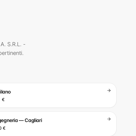
A. S.R.L. -
pertinenti.
ilano
 €
ngegneria — Cagliari
0 €