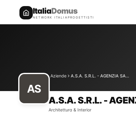
Italia
Domus
NETWORK ITALIAPROGETTISTI
Directory
Aziende
A.S.A. S.R.L. - AGENZIA SANITA' E AMBIENTE
Home
AS
A.S.A. S.R.L. - AG
Architettura & Interior