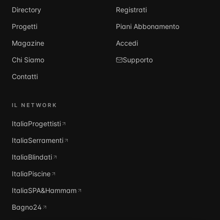
Directory
Registrati
Progetti
Piani Abbonamento
Magazine
Accedi
Chi Siamo
Supporto
Contatti
IL NETWORK
ItaliaProgettisti
ItaliaSerramenti
ItaliaBlindati
ItaliaPiscine
ItaliaSPA&Hammam
Bagno24