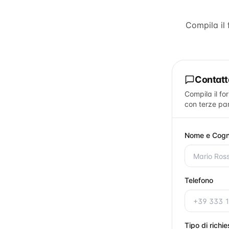
Compila il
Contat
Compila il fo
con terze par
Nome e Cog
Telefono
Tipo di richi