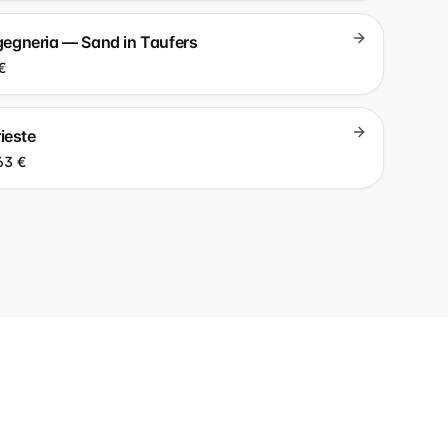
ingegneria — Sand in Taufers
€
ieste
63 €