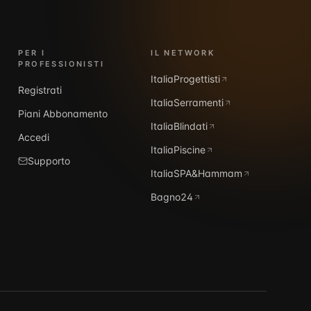
PER I
IL NETWORK
PROFESSIONISTI
ItaliaProgettisti
Registrati
ItaliaSerramenti
Piani Abbonamento
ItaliaBlindati
Accedi
ItaliaPiscine
Supporto
ItaliaSPA&Hammam
Bagno24