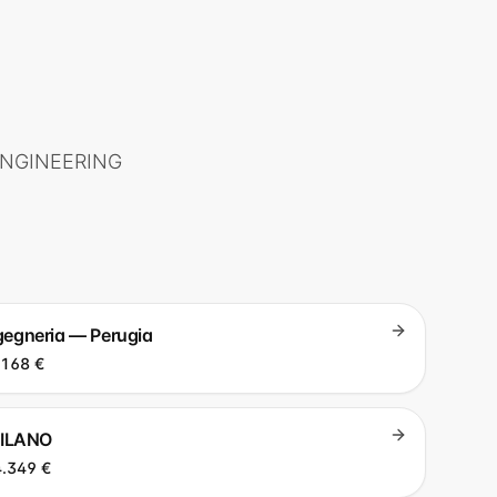
ENGINEERING
ingegneria — Perugia
.168 €
MILANO
.349 €