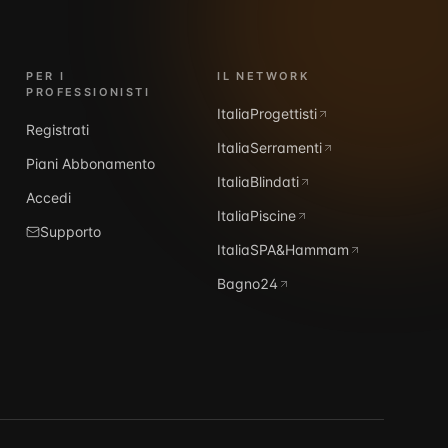
PER I
IL NETWORK
PROFESSIONISTI
ItaliaProgettisti
Registrati
ItaliaSerramenti
Piani Abbonamento
ItaliaBlindati
Accedi
ItaliaPiscine
Supporto
ItaliaSPA&Hammam
Bagno24