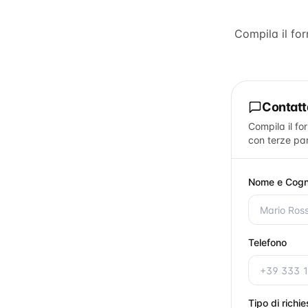
Compila il fo
Contat
Compila il fo
con terze par
Nome e Cog
Telefono
Tipo di richi