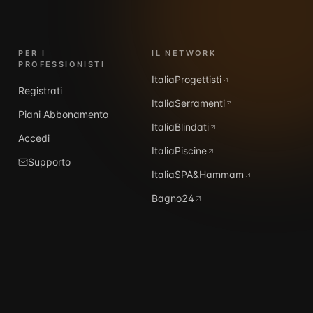
PER I
IL NETWORK
PROFESSIONISTI
ItaliaProgettisti
Registrati
ItaliaSerramenti
Piani Abbonamento
ItaliaBlindati
Accedi
ItaliaPiscine
Supporto
ItaliaSPA&Hammam
Bagno24