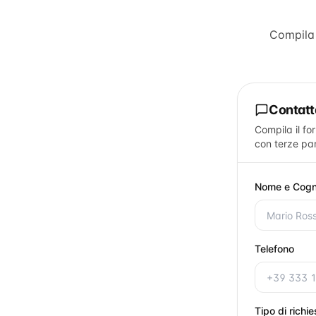
Compila 
Contat
Compila il fo
con terze par
Nome e Cog
Telefono
Tipo di richi