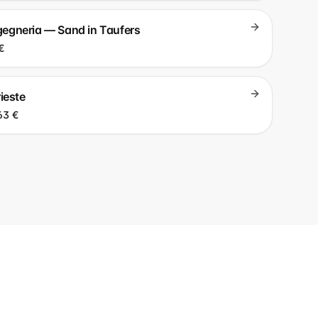
ingegneria — Sand in Taufers
€
ieste
63 €