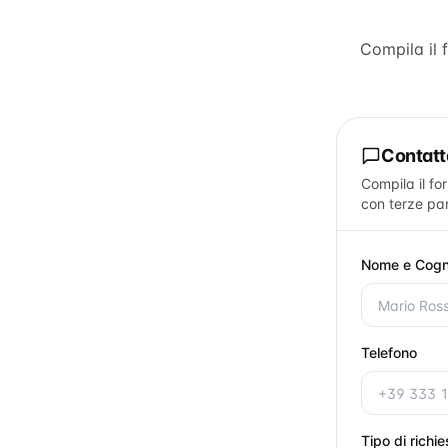
Compila il 
Contat
Compila il fo
con terze par
Nome e Cog
Telefono
Tipo di richi