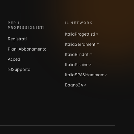
PER I
IL NETWORK
PROFESSIONISTI
ItaliaProgettisti
Registrati
ItaliaSerramenti
Piani Abbonamento
ItaliaBlindati
Accedi
ItaliaPiscine
Supporto
ItaliaSPA&Hammam
Bagno24