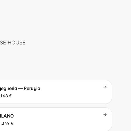
SE HOUSE
ingegneria — Perugia
.168 €
MILANO
.349 €