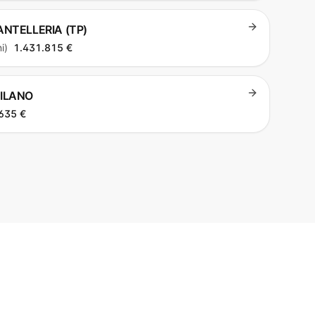
PANTELLERIA (TP)
i)
1.431.815 €
MILANO
635 €