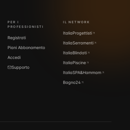
PER I
IL NETWORK
PROFESSIONISTI
ItaliaProgettisti
Registrati
ItaliaSerramenti
Piani Abbonamento
ItaliaBlindati
Accedi
ItaliaPiscine
Supporto
ItaliaSPA&Hammam
Bagno24