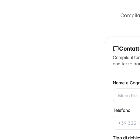
Compila
Contat
Compila il fo
con terze par
Nome e Cog
Telefono
Tipo di richi