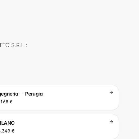
TTO S.R.L.
:
ingegneria — Perugia
.168 €
MILANO
.349 €