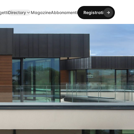
getti
Directory
Magazine
Abbonamenti
Registrati