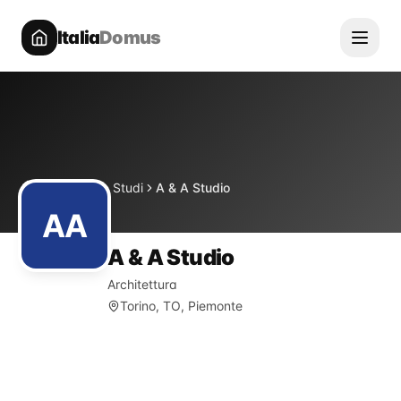
Italia
Domus
Directory
Studi
A & A Studio
Home
AA
A & A Studio
Architettura
Torino, TO, Piemonte