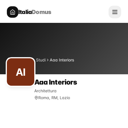
Italia
Domus
Directory
Studi
Aaa Interiors
Home
AI
Aaa Interiors
Architettura
Roma, RM, Lazio