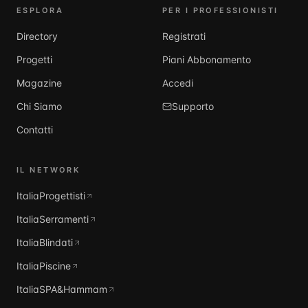
ESPLORA
PER I PROFESSIONISTI
Directory
Registrati
Progetti
Piani Abbonamento
Magazine
Accedi
Chi Siamo
Supporto
Contatti
IL NETWORK
ItaliaProgettisti
ItaliaSerramenti
ItaliaBlindati
ItaliaPiscine
ItaliaSPA&Hammam